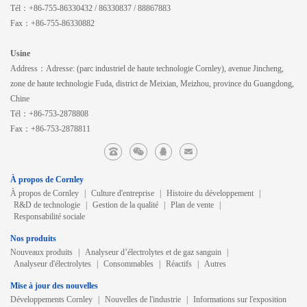
Tél：+86-755-86330432 / 86330837 / 88867883
Fax：+86-755-86330882
Usine
Address：Adresse: (parc industriel de haute technologie Cornley), avenue Jincheng,
zone de haute technologie Fuda, district de Meixian, Meizhou, province du Guangdong,
Chine
Tél：+86-753-2878808
Fax：+86-753-2878811
À propos de Cornley
À propos de Cornley
|
Culture d'entreprise
|
Histoire du développement
|
R&D de technologie
|
Gestion de la qualité
|
Plan de vente
|
Responsabilité sociale
Nos produits
Nouveaux produits
|
Analyseur d’électrolytes et de gaz sanguin
|
Analyseur d'électrolytes
|
Consommables
|
Réactifs
|
Autres
Mise à jour des nouvelles
Développements Cornley
|
Nouvelles de l'industrie
|
Informations sur l'exposition