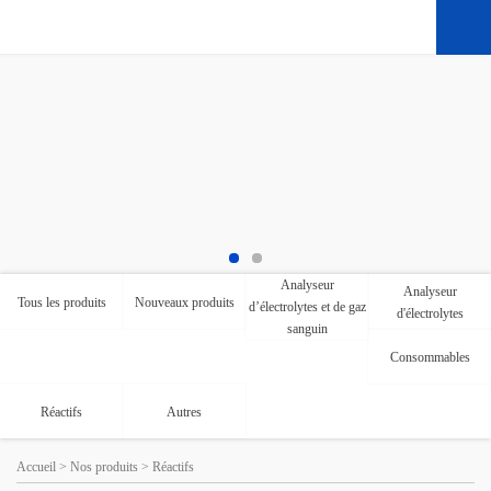
Analyseur
Analyseur
Tous les produits
Nouveaux produits
d’électrolytes et de gaz
d'électrolytes
sanguin
Consommables
Réactifs
Autres
Accueil
>
Nos produits
>
Réactifs