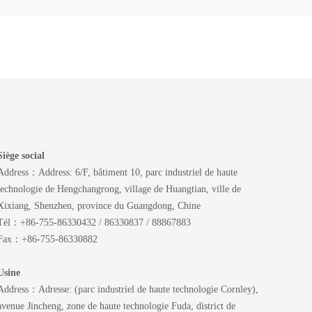
Siège social
Address：Address: 6/F, bâtiment 10, parc industriel de haute
technologie de Hengchangrong, village de Huangtian, ville de
Xixiang, Shenzhen, province du Guangdong, Chine
Tél：+86-755-86330432 / 86330837 / 88867883
Fax：+86-755-86330882
Usine
Address：Adresse: (parc industriel de haute technologie Cornley),
avenue Jincheng, zone de haute technologie Fuda, district de