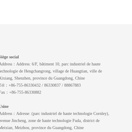
Siège social
Address：Address: 6/F, bâtiment 10, parc industriel de haute
technologie de Hengchangrong, village de Huangtian, ville de
Xixiang, Shenzhen, province du Guangdong, Chine
Tél：+86-755-86330432 / 86330837 / 88867883
Fax：+86-755-86330882
Usine
Address：Adresse: (parc industriel de haute technologie Cornley),
avenue Jincheng, zone de haute technologie Fuda, district de
Meixian, Meizhou, province du Guangdong, Chine