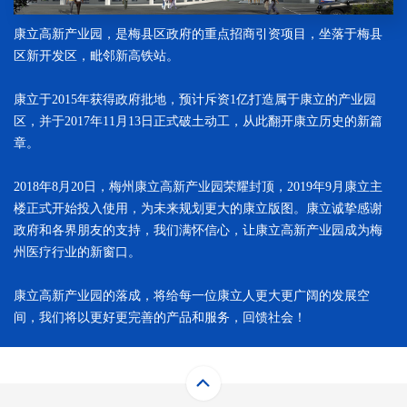
具备了和国际大公司同台竞争的实力，迎领民族血气新时
代！
康立高新产业园，是梅县区政府的重点招商引资项目，坐落于梅县
康立秉持着“
一流的产品，满意的服务，持续的改进
”的
区新开发区，毗邻新高铁站。
质量方针，严格按照
ISO9001
和
ISO13485
质量体系认证的要
求，确保优秀的产品质量和体验，提供满足临床需求的优质
康立于2015年获得政府批地，预计斥资1亿打造属于康立的产业园
产品、解决方案及高效有价值的专业服务。
区，并于2017年11月13日正式破土动工，从此翻开康立历史的新篇
康立充分借助区域、行业和国家的环境支持和政策利
章。
好，持续提升企业综合竞争力，大力拓展市场版图。不仅在
国内市场占有举足轻重的位置，用户覆盖全国所有省份，
全
2018年8月20日，梅州康立高新产业园荣耀封顶，2019年9月康立主
国用户超过万家
；同时在国际市场上也取得了可喜的成绩，
楼正式开始投入使用，为未来规划更大的康立版图。康立诚挚感谢
产品远销全球近百个国家。
政府和各界朋友的支持，我们满怀信心，让康立高新产业园成为梅
康立公司坚持有价值的创新，致力于成为世界一流的体
州医疗行业的新窗口。
外诊断产品供应商，为人类的健康事业做出贡献。以“专
注、创新、愉悦”为企业核心文化，营造良好的办公环境，
康立高新产业园的落成，将给每一位康立人更大更广阔的发展空
持续投入培养高精尖的科技医疗行业人员。发扬工匠精神，
间，我们将以更好更完善的产品和服务，回馈社会！
蓄势待发，直面挑战，未来
以打造民族血气为己任，为民族
血气的崛起而努力奋斗
。