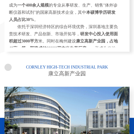
成为
一个
400
余人规模
的专业从事研发、生产、销售“体外诊
断仪器和试剂”的国家高新技术企业，其中
本硕博学历研发
人员占比
30%
。
依托于深圳经济特区的综合环境优势，深圳基地主要负
责技术研发、产品创新、市场开拓等，
研发中心投入使用面
积超过
3000
平方
米。同时在梅州建设
康立高新产业园，占地
40
亩，第一期建成约
20000
平方米生产厂房
，一举成为当地
医疗行业的新窗口。同时康立拥有超过两千平方的高标准试
剂生产车间。目前，康立公司
年产规模可达
20000
台
，不仅
CORNLEY HIGH-TECH INDUSTRIAL PARK
是
国内大型的电解质分析仪生产厂家
，亦是国内外首屈一指
康立高新产业园
的
血气、电解质领域专家
，一直专注于电解质分析及血气分
析领域的研发和创新，拥有产品的核心技术及完全知识产
权。
2006
年，康立首推自主研发的血气电解质分析仪，填补
了国内在体外诊断领域的空白，同时一举打破了该领域长期
被国外厂家产品垄断和技术封锁的局面，成为
中国血气领域
的领导者
。
2021
年，康立血气分析仪
上榜优秀国产设备名
单
，另外同年成为
国内唯一参与制定血气行业标准的企业
，